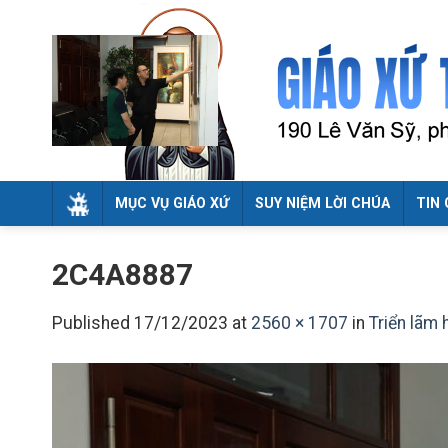
Skip
to
content
MỤC VỤ GIÁO XỨ
SUY NIỆM LỜI CHÚA
TIN 
2C4A8887
Published
17/12/2023
at
2560 × 1707
in
Triển lãm 