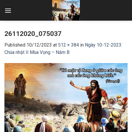
Skip
to
content
26112020_075037
Published
10/12/2023
at
512 × 384
in
Ngày 10-12-2023:
Chúa nhật II Mùa Vọng – Năm B