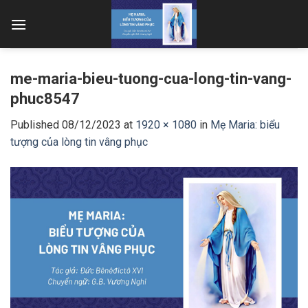
Skip
to
content
me-maria-bieu-tuong-cua-long-tin-vang-
phuc8547
Published
08/12/2023
at
1920 × 1080
in
Mẹ Maria: biểu
tượng của lòng tin vâng phục