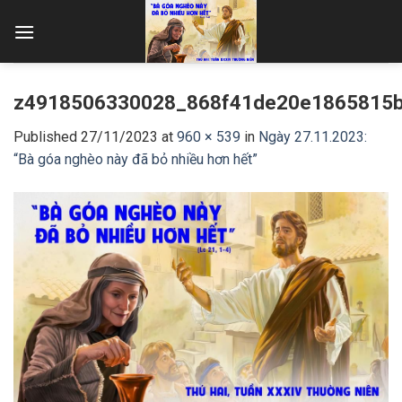
Skip
to
content
z4918506330028_868f41de20e1865815
Published
27/11/2023
at
960 × 539
in
Ngày 27.11.2023:
“Bà góa nghèo này đã bỏ nhiều hơn hết”