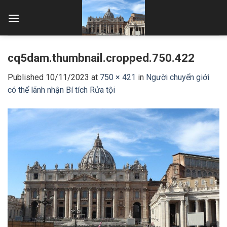
Skip
to
content
cq5dam.thumbnail.cropped.750.422
Published
10/11/2023
at
750 × 421
in
Người chuyển giới
có thể lãnh nhận Bí tích Rửa tội