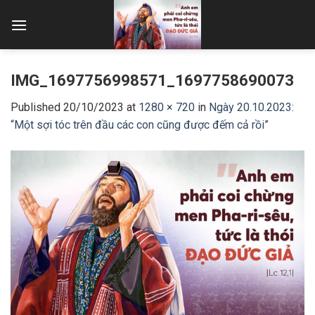
Skip
to
content
IMG_1697756998571_1697758690073
Published
20/10/2023
at
1280 × 720
in
Ngày 20.10.2023:
“Một sợi tóc trên đầu các con cũng được đếm cả rồi”