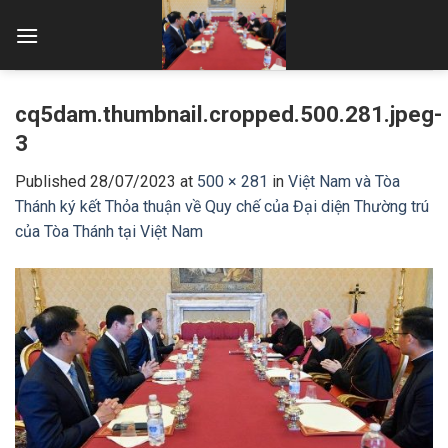
Skip
to
content
cq5dam.thumbnail.cropped.500.281.jpeg-
3
Published
28/07/2023
at
500 × 281
in
Việt Nam và Tòa
Thánh ký kết Thỏa thuận về Quy chế của Đại diện Thường trú
của Tòa Thánh tại Việt Nam