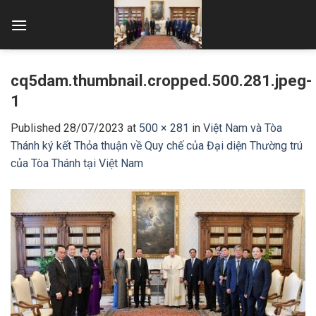
Skip
to
content
cq5dam.thumbnail.cropped.500.281.jpeg-
1
Published
28/07/2023
at
500 × 281
in
Việt Nam và Tòa
Thánh ký kết Thỏa thuận về Quy chế của Đại diện Thường trú
của Tòa Thánh tại Việt Nam