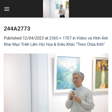
Skip
to
content
244A2773
Published
12/04/2023
at
2560 × 1707
in
Video và Hình Ảnh
Khai Mạc Triển Lãm Hội Họa & Điêu Khắc “Theo Chúa Kitô”