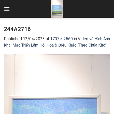
Skip
to
content
244A2716
Published
12/04/2023
at
1707 × 2560
in
Video và Hình Ảnh
Khai Mạc Triển Lãm Hội Họa & Điêu Khắc “Theo Chúa Kitô”