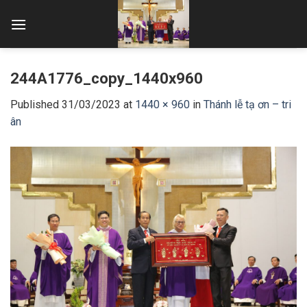
Skip
to
content
244A1776_copy_1440x960
Published
31/03/2023
at
1440 × 960
in
Thánh lễ tạ ơn – tri
ân