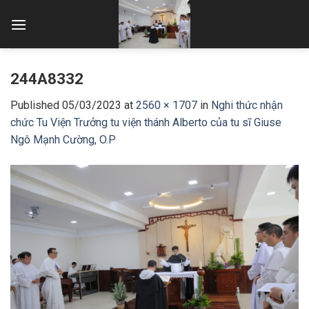
Skip
to
content
244A8332
Published
05/03/2023
at
2560 × 1707
in
Nghi thức nhận
chức Tu Viện Trưởng tu viện thánh Alberto của tu sĩ Giuse
Ngô Mạnh Cường, O.P